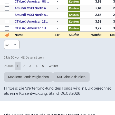
CT (Lux) American 8U USD
-
3,83
3
Kaufen
Amundi MSCI North America ESG Broad Transition - AE (C)
-
2,61
2
Kaufen
Amundi MSCI North America ESG Broad Transition - AU (C)
-
2,87
2
Kaufen
CT (Lux) American 1E EUR
-
3,53
3
Kaufen
CT (Lux) American 1U USD
-
3,77
3
Kaufen
Vgl
Name
ETF
Kaufen
Woche
Mo
Vgl
Name
ETF
Kaufen
Woche
Mo
1 bis 10 von 42 Datensätzen
Zurück
1
2
3
4
5
Weiter
Markierte Fonds vergleichen
Nur Tabelle drucken
Hinweis: Die Wertentwicklung des Fonds wird in EUR berechnet
als reine Kursentwicklung. Stand: 06.08.2026