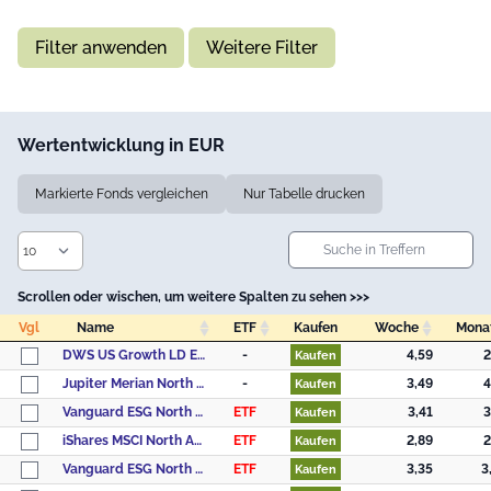
Filter anwenden
Weitere Filter
Wertentwicklung in EUR
Markierte Fonds vergleichen
Nur Tabelle drucken
Scrollen oder wischen, um weitere Spalten zu sehen >>>
Vgl
Name
ETF
Kaufen
Woche
Mona
Vgl
Name
ETF
Kaufen
Woche
Mona
DWS US Growth LD EUR
-
4,59
2
Kaufen
Jupiter Merian North American Equity Fund (IRL), L USD Acc
-
3,49
4
Kaufen
Vanguard ESG North America All Cap UCITS ETF - (USD) Accumulating
ETF
3,41
3
Kaufen
iShares MSCI North America UCITS ETF USD (Dist)
ETF
2,89
2
Kaufen
Vanguard ESG North America All Cap UCITS ETF - (USD) Distributing
ETF
3,35
3
Kaufen