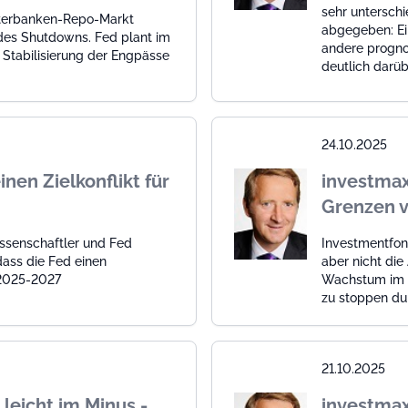
sehr unterschi
nterbanken-Repo-Markt
abgegeben: Ei
es Shutdowns. Fed plant im
andere prognos
Stabilisierung der Engpässe
deutlich darübe
24.10.2025
nen Zielkonflikt für
investmax
Grenzen v
ssenschaftler und Fed
Investmentfond
ass die Fed einen
aber nicht di
t 2025-2027
Wachstum im K
zu stoppen du
21.10.2025
eicht im Minus -
investma