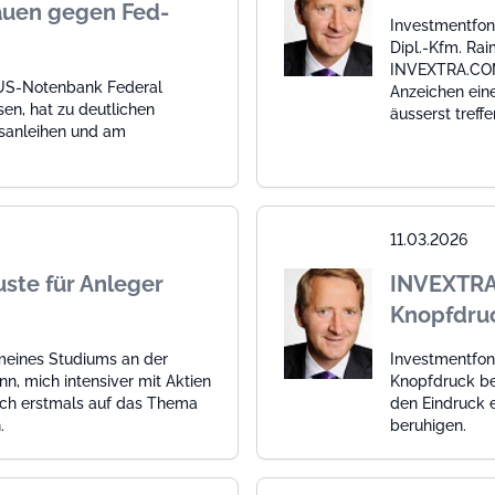
rauen gegen Fed-
Investmentfond
Dipl.-Kfm. Ra
INVEXTRA.COM 
 US-Notenbank Federal
Anzeichen eine
sen, hat zu deutlichen
äusserst treff
tsanleihen und am
11.03.2026
ste für Anleger
INVEXTRA.
Knopfdruc
meines Studiums an der
Investmentfonds
n, mich intensiver mit Aktien
Knopfdruck be
 ich erstmals auf das Thema
den Eindruck 
.
beruhigen.