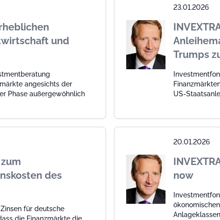
23.01.2026
rheblichen
INVEXTRA
twirtschaft und
Anleihema
Trumps z
estmentberatung
Investmentfon
märkte angesichts der
Finanzmärkten
iner Phase außergewöhnlich
US-Staatsanle
20.01.2026
 zum
INVEXTRA.
nskosten des
now
Investmentfon
ökonomischen 
 Zinsen für deutsche
Anlageklassen 
 dass die Finanzmärkte die