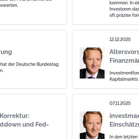
kommen. In ei
bewerten.
Investoren da
oft präzise for
12.12.2025
rung
Altersvor
Finanzmär
 hat der Deutsche Bundestag
n.
Investmentfon
Kapitalmarkts
07.11.2025
Korrektur:
investmax
utdown und Fed-
Einschätz
In den letzte