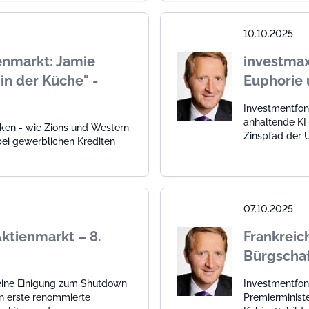
10.10.2025
enmarkt: Jamie
investmax
in der Küche" -
Euphorie 
Investmentfon
anhaltende KI
ken - wie Zions und Western
Zinspfad der 
bei gewerblichen Krediten
07.10.2025
ktienmarkt – 8.
Frankreic
Bürgschaf
keine Einigung zum Shutdown
Investmentfon
n erste renommierte
Premierminist