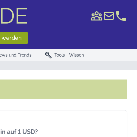
DE
e WKN/ISIN
 werden
build
ews und Trends
Tools + Wissen
oin auf 1 USD?