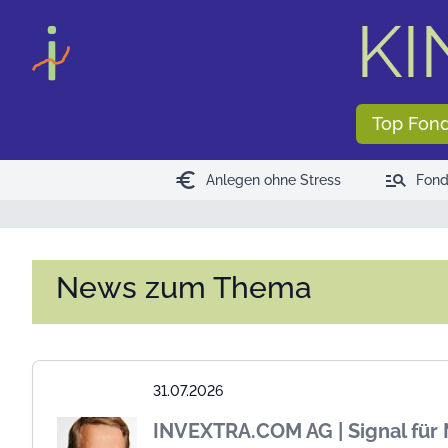
<
>
KI
Top Fon
euro
manage_search
Anlegen ohne Stress
Fond
News zum Thema
31.07.2026
INVEXTRA.COM AG | Signal für 