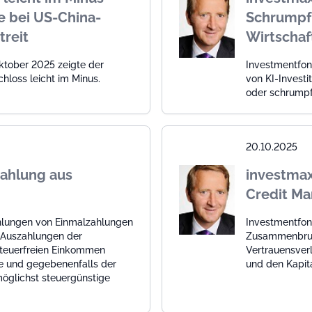
e bei US-China-
Schrumpfu
treit
Wirtschaf
ktober 2025 zeigte der
Investmentfon
loss leicht im Minus.
von KI-Investi
oder schrumpf
20.10.2025
zahlung aus
investmax
Credit Ma
hlungen von Einmalzahlungen
Investmentfon
 Auszahlungen der
Zusammenbruc
 steuerfreien Einkommen
Vertrauensverl
e und gegebenenfalls der
und den Kapit
öglichst steuergünstige