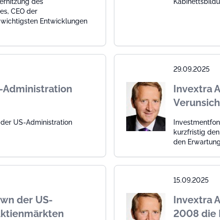
erhitzung des
Kabinettsbildu
tes, CEO der
wichtigsten Entwicklungen
29.09.2025
-Administration
Invextra 
Verunsich
der US-Administration
Investmentfon
kurzfristig de
den Erwartung
15.09.2025
own der US-
Invextra 
Aktienmärkten
2008 die 