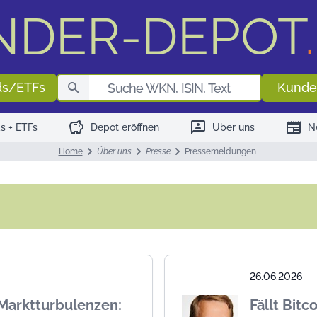
NDER-DEPOT
.
Fondssuch
ds/ETFs
Kunde
savings
3p
newspaper
s + ETFs
Depot eröffnen
Über uns
N
Home
Über uns
Presse
Pressemeldungen
26.06.2026
Marktturbulenzen:
Fällt Bitc