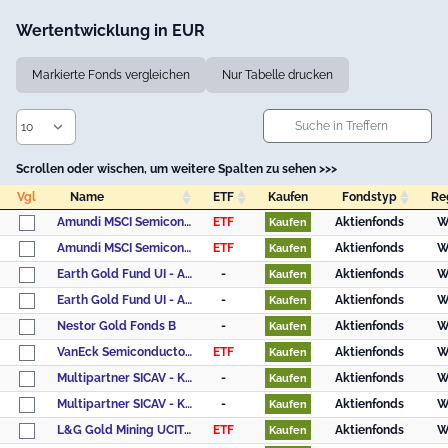
Wertentwicklung in EUR
Markierte Fonds vergleichen
Nur Tabelle drucken
Scrollen oder wischen, um weitere Spalten zu sehen >>>
Vgl
Name
ETF
Kaufen
Fondstyp
Re
Vgl
Name
ETF
Kaufen
Fondstyp
Re
Amundi MSCI Semiconductors UCITS ETF Acc
ETF
Aktienfonds
W
Kaufen
Amundi MSCI Semiconductors UCITS ETF Dist
ETF
Aktienfonds
W
Kaufen
Earth Gold Fund UI - Anteilklasse (EUR I)
-
Aktienfonds
W
Kaufen
Earth Gold Fund UI - Anteilklasse (EUR R)
-
Aktienfonds
W
Kaufen
Nestor Gold Fonds B
-
Aktienfonds
W
Kaufen
VanEck Semiconductor UCITS ETF USD A
ETF
Aktienfonds
W
Kaufen
Multipartner SICAV - Konwave Gold Equity Fund B USD
-
Aktienfonds
W
Kaufen
Multipartner SICAV - Konwave Gold Equity Fund B CHF
-
Aktienfonds
W
Kaufen
L&G Gold Mining UCITS ETF USD Accumulating ETF
ETF
Aktienfonds
W
Kaufen