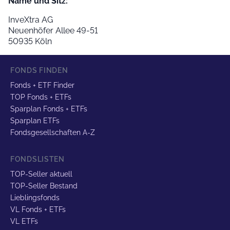
Name und Sitz:
InveXtra AG
Neuenhöfer Allee 49-51
50935 Köln
FONDS FINDEN
Fonds + ETF Finder
TOP Fonds + ETFs
Sparplan Fonds + ETFs
Sparplan ETFs
Fondsgesellschaften A-Z
FONDSLISTEN
TOP-Seller aktuell
TOP-Seller Bestand
Lieblingsfonds
VL Fonds + ETFs
VL ETFs