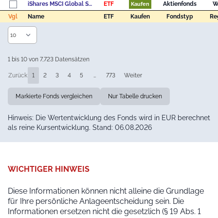
iShares MSCI Global Semiconductors UCITS ETF USD (Acc)
ETF
Aktienfonds
W
Kaufen
Vgl
Name
ETF
Kaufen
Fondstyp
Re
Vgl
Name
ETF
Kaufen
Fondstyp
Re
1 bis 10 von 7,723 Datensätzen
Zurück
1
2
3
4
5
…
773
Weiter
Markierte Fonds vergleichen
Nur Tabelle drucken
Hinweis: Die Wertentwicklung des Fonds wird in EUR berechnet
als reine Kursentwicklung. Stand: 06.08.2026
WICHTIGER HINWEIS
Diese Informationen können nicht alleine die Grundlage
für Ihre persönliche Anlageentscheidung sein. Die
Informationen ersetzen nicht die gesetzlich (§ 19 Abs. 1