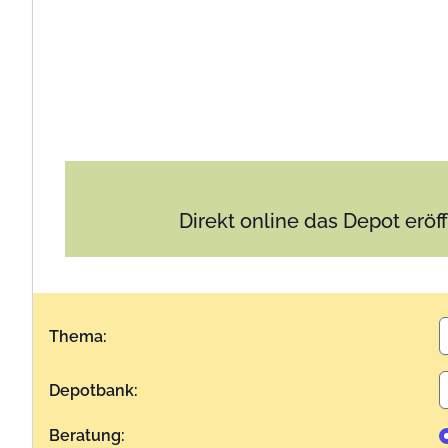
Direkt online das Depot erö
Thema:
Depotbank:
Beratung: