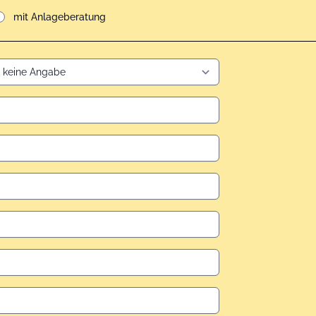
mit Anlageberatung