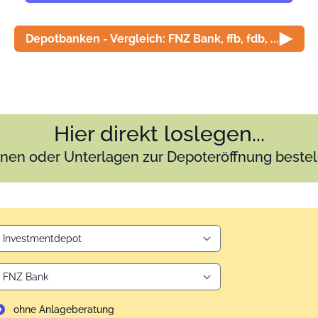
Depotbanken - Vergleich: FNZ Bank, ffb, fdb, ...
Hier direkt loslegen...
ffnen oder Unterlagen zur Depoteröffnung bestel
ohne Anlageberatung