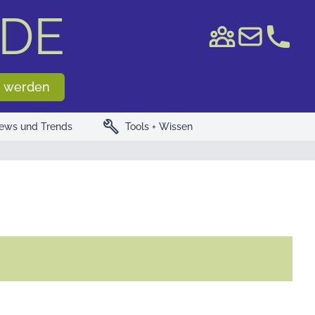
DE
e WKN/ISIN
 werden
build
ews und Trends
Tools + Wissen