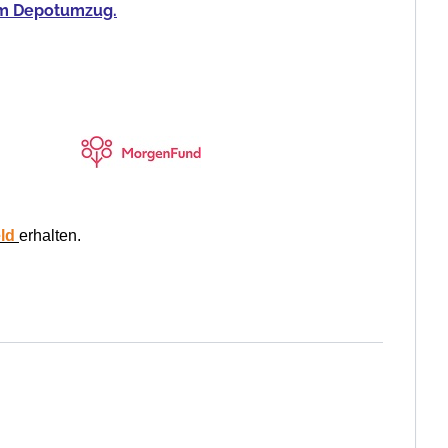
zum Depotumzug.
ld
erhalten.