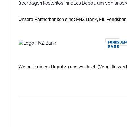
übertragen kostenlos Ihr altes Depot, um von unsere
Unsere Partnerbanken sind: FNZ Bank, FIL Fondsban
Wer mit seinem Depot zu uns wechselt (Vermittlerwe