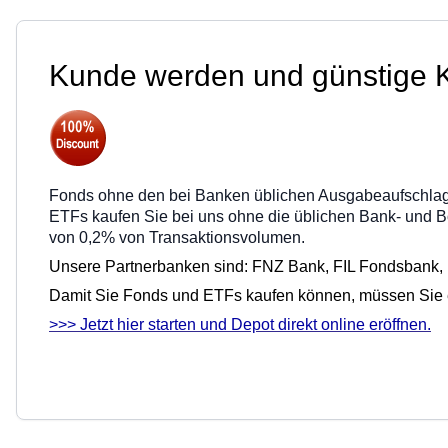
Kunde werden und günstige K
Fonds ohne den bei Banken üblichen Ausgabeaufschlag (
ETFs kaufen Sie bei uns ohne die üblichen Bank- und 
von 0,2% von Transaktionsvolumen.
Unsere Partnerbanken sind: FNZ Bank, FIL Fondsbank,
Damit Sie Fonds und ETFs kaufen können, müssen Sie e
>>> Jetzt hier starten und Depot direkt online eröffnen.