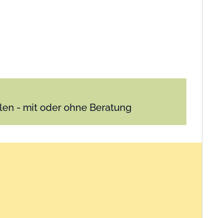
len - mit oder ohne Beratung