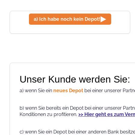
a) Ich habe noch kein Depot!
Unser Kunde werden Sie:
a) wenn Sie ein
neues Depot
bei einer unserer Part
b) wenn Sie bereits ein Depot bei einer unserer Pa
Konditionen zu profitieren.
>> Hier geht es zum Ver
c) wenn Sie ein Depot bei einer anderen Bank besitz