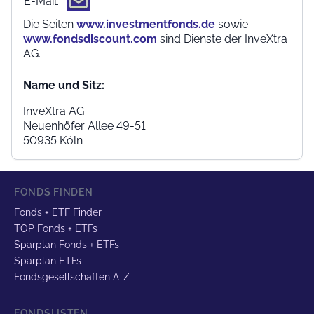
E-Mail:
Die Seiten
www.investmentfonds.de
sowie
www.fondsdiscount.com
sind Dienste der InveXtra
AG.
Name und Sitz:
InveXtra AG
Neuenhöfer Allee 49-51
50935 Köln
FONDS FINDEN
Fonds + ETF Finder
TOP Fonds + ETFs
Sparplan Fonds + ETFs
Sparplan ETFs
Fondsgesellschaften A-Z
FONDSLISTEN