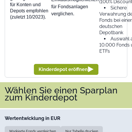
(100% Discount
für Konten und
für Fondsanlagen
Sichere
Depots empfohlen
verglichen.
Verwahrung d
(zuletzt 10/2023).
Fonds bei einer
deutschen
Depotbank
Auswahl 
10.000 Fonds 
ETFs
Kinderdepot eröffnen
Wählen Sie einen Sparplan
zum Kinderdepot
Wertentwicklung in EUR
Markierte Fonds vergleichen
Nur Tabelle drucken