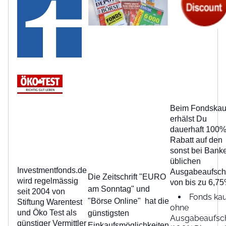
Beim Fondskau
erhälst Du
dauerhaft 100
Rabatt auf den
sonst bei Bank
üblichen
Investmentfonds.de
Ausgabeaufsch
Die Zeitschrift "EURO
wird regelmässig
von bis zu 6,75
am Sonntag" und
seit 2004 von
Fonds ka
"Börse Online" hat die
Stiftung Warentest
ohne
und Öko Test als
günstigsten
Ausgabeaufsc
günstiger Vermittler
Einkaufsmöglichkeiten