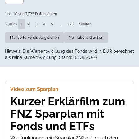
1 bis 10 von 7,723 Datensätzen
Zurück
1
2
3
4
5
…
773
Weiter
Markierte Fonds vergleichen
Nur Tabelle drucken
Hinweis: Die Wertentwicklung des Fonds wird in EUR berechnet
als reine Kursentwicklung. Stand: 08.08.2026
Video zum Sparplan
Kurzer Erklärfilm zum
FNZ Sparplan mit
Fonds und ETFs
Wie funktioniert ein Sparplan? Wie kann ich den