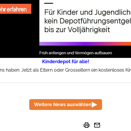
Kinderdepot für alle!
ins haben: Jetzt als Eltern oder Grosseltern ein kostenloses K
Weitere News auswählen
print
mail