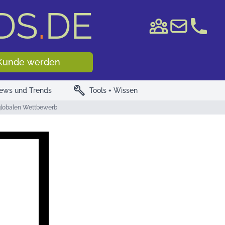
DS
.
DE
e WKN/ISIN
Kunde werden
build
ews und Trends
Tools + Wissen
 globalen Wettbewerb