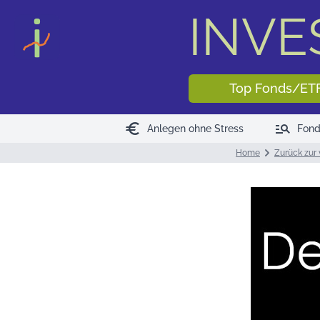
<
>
INV
Top Fonds/ET
euro
manage_search
Anlegen ohne Stress
Fond
Home
Zurück zur 