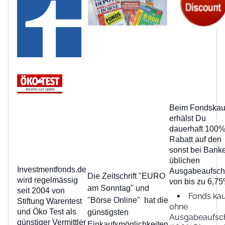
Beim Fondskau
erhälst Du
dauerhaft 100
Rabatt auf den
sonst bei Bank
üblichen
Investmentfonds.de
Ausgabeaufsch
Die Zeitschrift "EURO
wird regelmässig
von bis zu 6,75
am Sonntag" und
seit 2004 von
Fonds ka
"Börse Online" hat die
Stiftung Warentest
ohne
und Öko Test als
günstigsten
Ausgabeaufsc
günstiger Vermittler
Einkaufsmöglichkeiten