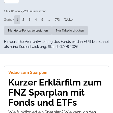
1 bis 10 von 7,723 Datensätzen
Zurück
1
2
3
4
5
…
773
Weiter
Markierte Fonds vergleichen
Nur Tabelle drucken
Hinweis: Die Wertentwicklung des Fonds wird in EUR berechnet
als reine Kursentwicklung. Stand: 07.08.2026
Video zum Sparplan
Kurzer Erklärfilm zum
FNZ Sparplan mit
Fonds und ETFs
Wie funktioniert ein Sparplan? Wie kann ich den