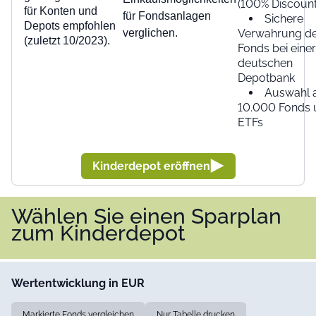
(100% Discount
für Konten und
für Fondsanlagen
Sichere
Depots empfohlen
verglichen.
Verwahrung d
(zuletzt 10/2023).
Fonds bei einer
deutschen
Depotbank
Auswahl 
10.000 Fonds 
ETFs
Kinderdepot eröffnen
Wählen Sie einen Sparplan
zum Kinderdepot
Wertentwicklung in EUR
Markierte Fonds vergleichen
Nur Tabelle drucken