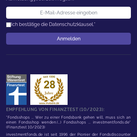
E-Mail-Adresse
Ich bestätige die
Datenschutzklausel.
*
Benutzername
Anmelden
EMPFEHLUNG VON FINANZTEST (10/2023):
"Fondsshops ... Wer zu einer Fondsbank gehen will, muss sich an
einen Fondsshop wenden.(...) Fondsshops ... investmentfonds.de"
(Finanztest 10/2023)
investmentfonds.de ist seit 1996 der Pionier der Fondsdiscounter