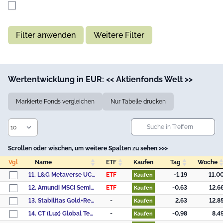
Filter anwenden
Weitere Filter
Wertentwicklung in EUR: << Aktienfonds Welt >>
Markierte Fonds vergleichen
Nur Tabelle drucken
Scrollen oder wischen, um weitere Spalten zu sehen >>>
Vgl
Name
ETF
Kaufen
Tag
Woche
Vgl
Name
ETF
Kaufen
Tag
Woche
11. L&G Metaverse UCITS ETF USD Accumulating ETF
ETF
-1,19
11,0
Kaufen
12. Amundi MSCI Semiconductors UCITS ETF Dist
ETF
-0,63
12,6
Kaufen
13. Stabilitas Gold+Resourcen Special Situations P
-
2,63
12,8
Kaufen
14. CT (Lux) Global Technology AU USD
-
-0,98
8,4
Kaufen