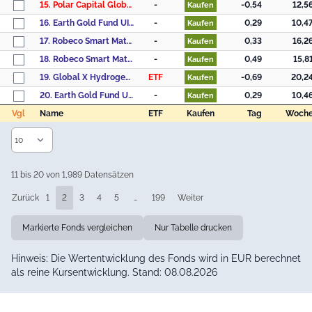
15. Polar Capital Global Technology Fd.R
-
-0,54
12,5
Kaufen
16. Earth Gold Fund UI - Anteilklasse (EUR I)
-
0,29
10,4
Kaufen
17. Robeco Smart Materials D USD
-
0,33
16,2
Kaufen
18. Robeco Smart Materials D EUR
-
0,49
15,8
Kaufen
19. Global X Hydrogen UCITS ETF USD
ETF
-0,69
20,2
Kaufen
20. Earth Gold Fund UI - Anteilklasse (EUR R)
-
0,29
10,4
Kaufen
Vgl
Name
ETF
Kaufen
Tag
Woch
Vgl
Name
ETF
Kaufen
Tag
Woch
11 bis 20 von 1,989 Datensätzen
Zurück
1
2
3
4
5
…
199
Weiter
Markierte Fonds vergleichen
Nur Tabelle drucken
Hinweis: Die Wertentwicklung des Fonds wird in EUR berechnet
als reine Kursentwicklung. Stand: 08.08.2026