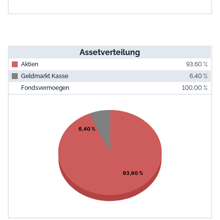
Assetverteilung
Aktien
93,60 %
Geldmarkt Kasse
6,40 %
Fondsvermoegen
100,00 %
End of interac
Chart
Pie chart with 2 slices.
View as data table, Chart
6,40 %
93,60 %