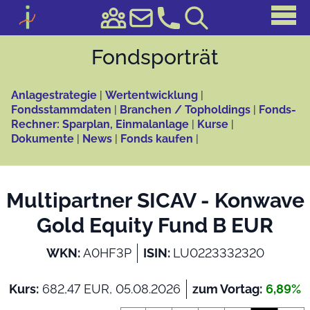
Fonds­porträt
Anlagestrategie
|
Wertentwicklung
|
Fondsstammdaten
|
Branchen / Topholdings
|
Fonds-
Rechner: Sparplan, Einmalanlage
|
Kurse
|
Dokumente
|
News
|
Fonds kaufen
|
Multipartner SICAV - Konwave
Gold Equity Fund B EUR
WKN:
A0HF3P
ISIN:
LU0223332320
Kurs:
682,47 EUR, 05.08.2026
zum Vortag:
6,89%