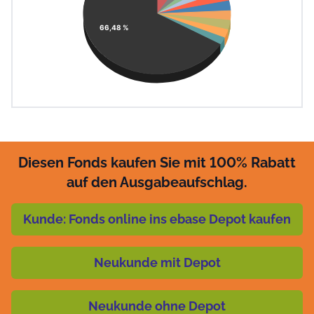
66,48 %
Diesen Fonds kaufen Sie mit 100% Rabatt
auf den Ausgabeaufschlag.
Kunde: Fonds online ins ebase Depot kaufen
Neukunde mit Depot
Neukunde ohne Depot