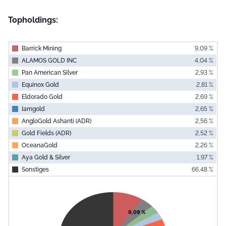
Topholdings:
Barrick Mining
9,09 %
ALAMOS GOLD INC
4,04 %
Pan American Silver
2,93 %
Equinox Gold
2,81 %
Eldorado Gold
2,69 %
Iamgold
2,65 %
AngloGold Ashanti (ADR)
2,56 %
Gold Fields (ADR)
2,52 %
OceanaGold
2,26 %
Aya Gold & Silver
1,97 %
Sonstiges
66,48 %
End of interac
Chart
Pie chart with 11 slices.
View as data table, Chart
9,09 %