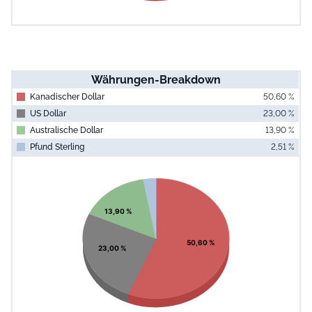
Währungen-Breakdown
Kanadischer Dollar
50,60 %
US Dollar
23,00 %
Australische Dollar
13,90 %
Pfund Sterling
2,51 %
End of interac
Chart
Pie chart with 4 slices.
View as data table, Chart
13,90 %
50,60 %
23,00 %