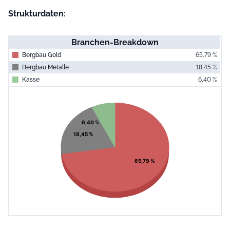
Strukturdaten:
Branchen-Breakdown
Bergbau Gold
65,79 %
Bergbau Metalle
18,45 %
Kasse
6,40 %
End of interac
Chart
Pie chart with 3 slices.
View as data table, Chart
6,40 %
18,45 %
65,79 %