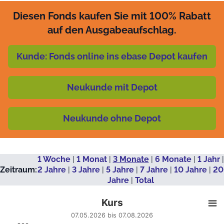
Diesen Fonds kaufen Sie mit 100% Rabatt
auf den Ausgabeaufschlag.
Kunde: Fonds online ins ebase Depot kaufen
Neukunde mit Depot
Neukunde ohne Depot
1 Woche
|
1 Monat
|
3 Monate
|
6 Monate
|
1 Jahr
|
Zeitraum:
2 Jahre
|
3 Jahre
|
5 Jahre
|
7 Jahre
|
10 Jahre
|
20
Jahre
|
Total
Kurs
Kurs
Line chart with 58 data points.
07.05.2026 bis 07.08.2026
07.05.2026 bis 07.08.2026