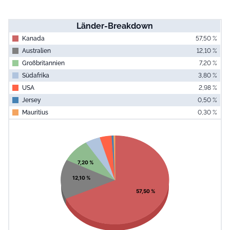
Länder-Breakdown
Kanada
57,50 %
Australien
12,10 %
Großbritannien
7,20 %
Südafrika
3,80 %
USA
2,98 %
Jersey
0,50 %
Mauritius
0,30 %
End of interac
Chart
Pie chart with 7 slices.
View as data table, Chart
7,20 %
12,10 %
57,50 %