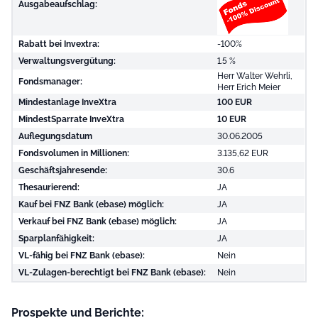
Ausgabeaufschlag:
Rabatt bei Invextra:
-100%
Verwaltungsvergütung:
1.5 %
Herr Walter Wehrli,
Fondsmanager:
Herr Erich Meier
Mindestanlage InveXtra
100 EUR
MindestSparrate InveXtra
10 EUR
Auflegungsdatum
30.06.2005
Fondsvolumen in Millionen:
3.135,62 EUR
Geschäftsjahresende:
30.6
Thesaurierend:
JA
Kauf bei FNZ Bank (ebase) möglich:
JA
Verkauf bei FNZ Bank (ebase) möglich:
JA
Sparplanfähigkeit:
JA
VL-fähig bei FNZ Bank (ebase):
Nein
VL-Zulagen-berechtigt bei FNZ Bank (ebase):
Nein
Prospekte und Berichte: