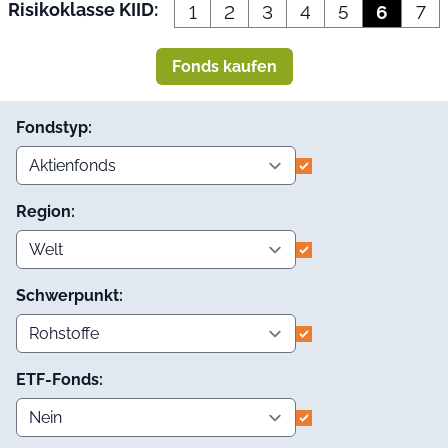
Risikoklasse KIID:
1
2
3
4
5
6
7
Fonds kaufen
Fondstyp:
Region:
Schwerpunkt:
ETF-Fonds: