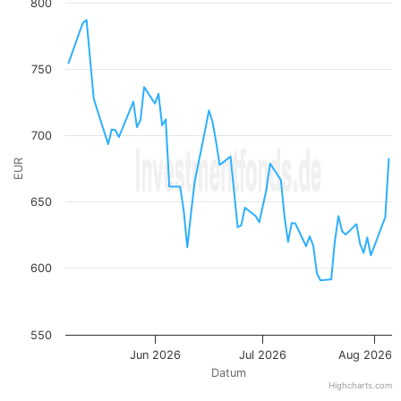
800
View as data table, Kurs
The chart has 1 X axis displaying Datum. Data ranges fro
The chart has 1 Y axis displaying EUR. Data ranges from 590.
750
700
EUR
650
600
550
Jun 2026
Jul 2026
Aug 2026
Datum
Highcharts.com
End of interactive chart.