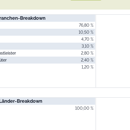
ranchen-Breakdown
76,80 %
10,50 %
4,70 %
3,10 %
tleister
2,80 %
üter
2,40 %
1,20 %
Länder-Breakdown
100,00 %