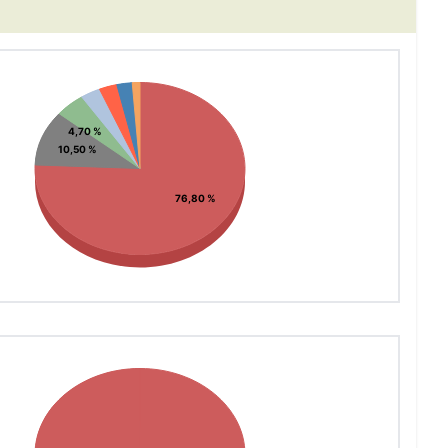
End of interactive chart.
Chart
Pie chart with 7 slices.
View as data table, Chart
4,70 %
10,50 %
76,80 %
End of interactive chart.
Chart
Pie chart with 1 slice.
View as data table, Chart