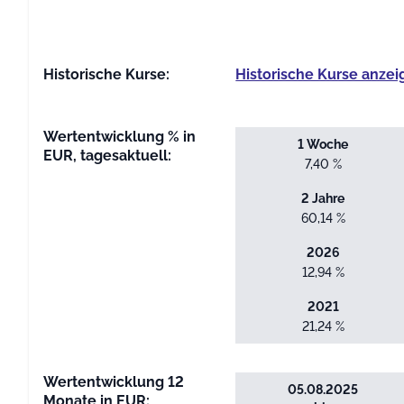
End of interactive chart.
Historische Kurse:
Historische Kurse anzei
Wertentwicklung % in
1 Woche
EUR, tagesaktuell:
7,40 %
2 Jahre
60,14 %
2026
12,94 %
2021
21,24 %
Wertentwicklung 12
05.08.2025
Monate in EUR: