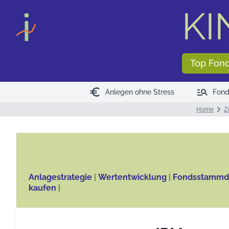
KI
Top Fon
euro
manage_search
Anlegen ohne Stress
Fond
Home
Z
Anlagestrategie
|
Wertentwicklung
|
Fondsstammd
kaufen
|