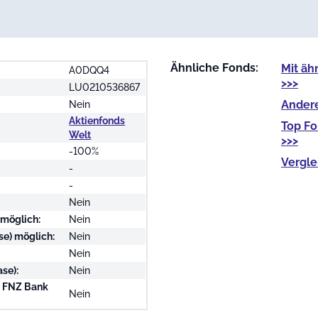
Ähnliche Fonds:
Mit
äh
A0DQQ4
>>>
LU0210536867
Ander
Nein
Aktienfonds
Top F
Welt
>>>
-100%
Vergle
-
-
Nein
 möglich:
Nein
se) möglich:
Nein
Nein
se):
Nein
i FNZ Bank
Nein