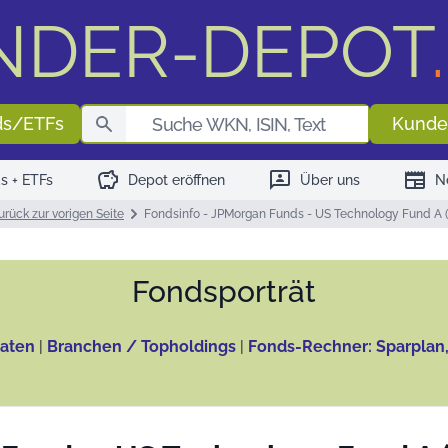
NDER-DEPOT
.
Fondssuch
ds/ETFs
Kunde
savings
3p
newspaper
s + ETFs
Depot eröffnen
Über uns
N
urück zur vorigen Seite
Fondsinfo - JPMorgan Funds - US Technology Fund A 
Fonds­porträt
aten
|
Branchen / Topholdings
|
Fonds-Rechner: Sparplan