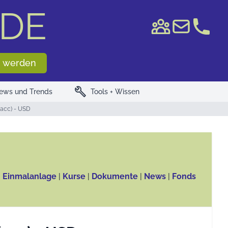
DE
e WKN/ISIN
 werden
build
ews und Trends
Tools + Wissen
(acc) - USD
, Einmalanlage
|
Kurse
|
Dokumente
|
News
|
Fonds