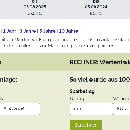
bis
bis
05.08.2025
05.08.2024
37,58 %
8,55 %
|
1 Jahr
|
3 Jahre
|
5 Jahre
|
10 Jahre
mit der Wertentwicklung von anderen Fonds im Anlagesektor.
 - bitte scrollen bis zur Markierung, um zu vergleichen
e
RECHNER: Wertentwi
nlage:
So viel wurde aus
100
Sparbetrag
is
Betrag
Währu
Berechnen