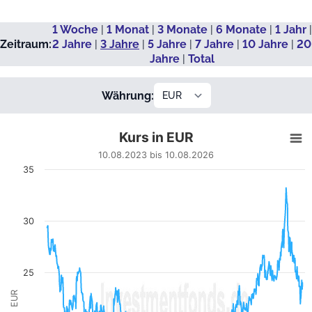
1 Woche
|
1 Monat
|
3 Monate
|
6 Monate
|
1 Jahr
|
Zeitraum:
2 Jahre
|
3 Jahre
|
5 Jahre
|
7 Jahre
|
10 Jahre
|
20
Jahre
|
Total
Währung:
Kurs in EUR
Kurs in EUR
Line chart with 722 data points.
10.08.2023 bis 10.08.2026
10.08.2023 bis 10.08.2026
35
View as data table, Kurs in EUR
The chart has 1 X axis displaying Datum. Data ranges from
The chart has 1 Y axis displaying EUR. Data ranges from 12.6
30
25
EUR