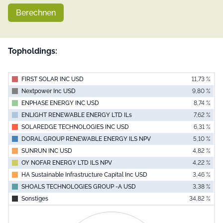
Berechnen
Topholdings:
FIRST SOLAR INC USD
11,73 %
Nextpower Inc USD
9,80 %
ENPHASE ENERGY INC USD
8,74 %
ENLIGHT RENEWABLE ENERGY LTD ILs
7,62 %
SOLAREDGE TECHNOLOGIES INC USD
6,31 %
DORAL GROUP RENEWABLE ENERGY ILS NPV
5,10 %
SUNRUN INC USD
4,82 %
OY NOFAR ENERGY LTD ILS NPV
4,22 %
HA Sustainable Infrastructure Capital Inc USD
3,46 %
SHOALS TECHNOLOGIES GROUP -A USD
3,38 %
Sonstiges
34,82 %
End of interac
Chart