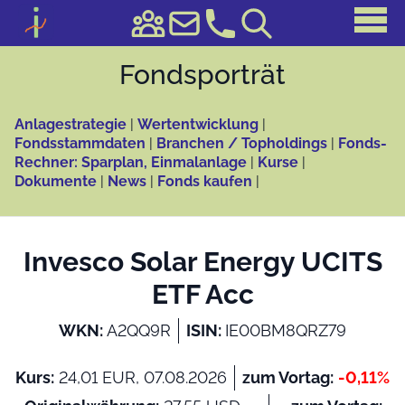
Fonds­porträt
Anlagestrategie
|
Wertentwicklung
|
Fondsstammdaten
|
Branchen / Topholdings
|
Fonds-
Rechner: Sparplan, Einmalanlage
|
Kurse
|
Dokumente
|
News
|
Fonds kaufen
|
Invesco Solar Energy UCITS
ETF Acc
WKN:
A2QQ9R
ISIN:
IE00BM8QRZ79
Kurs:
24,01 EUR, 07.08.2026
zum Vortag:
-0,11%