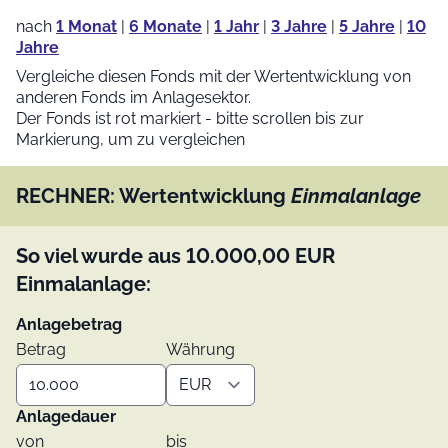
nach
1 Monat
|
6 Monate
|
1 Jahr
|
3 Jahre
|
5 Jahre
|
10
Jahre
Vergleiche diesen Fonds mit der Wertentwicklung von
anderen Fonds im Anlagesektor.
Der Fonds ist rot markiert - bitte scrollen bis zur
Markierung, um zu vergleichen
RECHNER: Wertentwicklung
Einmalanlage
So viel wurde aus
10.000,00
EUR
Einmalanlage:
Anlagebetrag
Betrag
Währung
Anlagedauer
von
bis