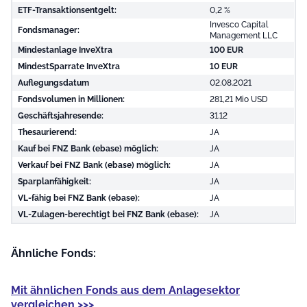
ETF-Transaktionsentgelt:
0,2 %
Invesco Capital
Fondsmanager:
Management LLC
Mindestanlage InveXtra
100 EUR
MindestSparrate InveXtra
10 EUR
Auflegungsdatum
02.08.2021
Fondsvolumen in Millionen:
281,21 Mio USD
Geschäftsjahresende:
31.12
Thesaurierend:
JA
Kauf bei FNZ Bank (ebase) möglich:
JA
Verkauf bei FNZ Bank (ebase) möglich:
JA
Sparplanfähigkeit:
JA
VL-fähig bei FNZ Bank (ebase):
JA
VL-Zulagen-berechtigt bei FNZ Bank (ebase):
JA
Ähnliche Fonds:
Mit
ähnlichen Fonds
aus dem Anlagesektor
vergleichen >>>