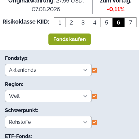
Originalwährung:
27,55 USD,
zum Vortag:
07.08.2026
-0,11%
Risikoklasse KIID:
1
2
3
4
5
6
7
Fonds kaufen
Fondstyp:
Region:
Schwerpunkt:
ETF-Fonds: